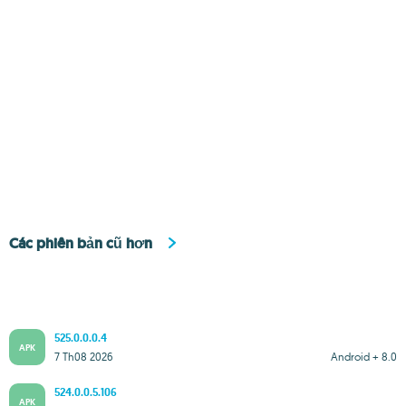
Các phiên bản cũ hơn
525.0.0.0.4
APK
7 Th08 2026
Android + 8.0
524.0.0.5.106
APK