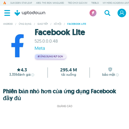
SUIKODEN STAR LEAP
ARES: THE IRON VANGUARD
TRÒ CHƠI GIẢ KIM
TREBLO
MY HERO ACADEMIA UNIT
ANDROID
/
ỨNG DỤNG
/
GIAO TIẾP
/
XÃ HỘI
/
FACEBOOK LITE
Facebook Lite
525.0.0.0.48
Meta
#1
ỨNG DỤNG RÚT GỌN
4.3
295.4 M
3,359
đánh giá
tải xuống
bảo mật
Phiên bản nhỏ hơn của ứng dụng Facebook
đầy đủ
QUẢNG CÁO