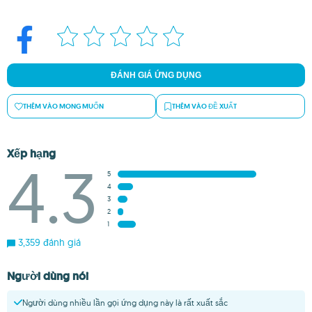
ĐÁNH GIÁ ỨNG DỤNG
THÊM VÀO MONG MUỐN
THÊM VÀO ĐỀ XUẤT
Xếp hạng
4.3
5
4
3
2
1
3,359 đánh giá
Người dùng nói
Người dùng nhiều lần gọi ứng dụng này là rất xuất sắc