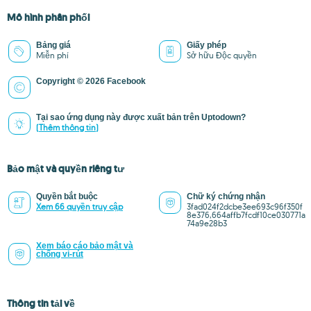
Mô hình phân phối
Bảng giá
Giấy phép
Miễn phí
Sở hữu Độc quyền
Copyright © 2026 Facebook
Tại sao ứng dụng này được xuất bản trên Uptodown?
(Thêm thông tin)
Bảo mật và quyền riêng tư
Quyền bắt buộc
Chữ ký chứng nhận
Xem 66 quyền truy cập
3fad024f2dcbe3ee693c96f350f
8e376,664affb7fcdf10ce030771a
74a9e28b3
Xem báo cáo bảo mật và
chống vi-rút
Thông tin tải về