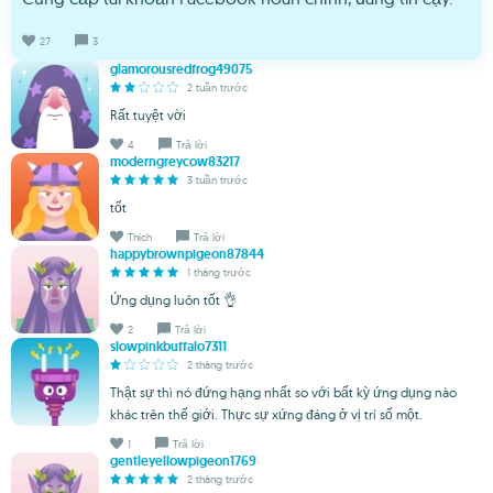
27
3
glamorousredfrog49075
2 tuần trước
Rất tuyệt vời
4
Trả lời
moderngreycow83217
3 tuần trước
tốt
Thích
Trả lời
happybrownpigeon87844
1 tháng trước
Ứng dụng luôn tốt 👌
2
Trả lời
slowpinkbuffalo7311
2 tháng trước
Thật sự thì nó đứng hạng nhất so với bất kỳ ứng dụng nào
khác trên thế giới. Thực sự xứng đáng ở vị trí số một.
1
Trả lời
gentleyellowpigeon1769
2 tháng trước