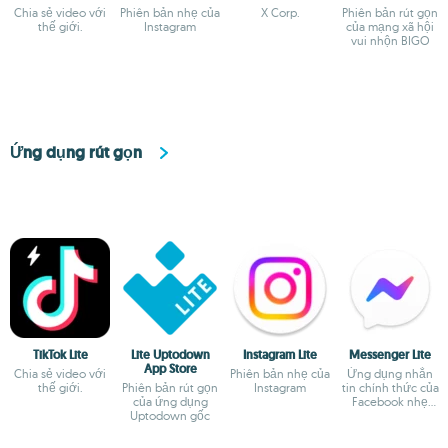
Chia sẻ video với
Phiên bản nhẹ của
X Corp.
Phiên bản rút gọn
thế giới.
Instagram
của mạng xã hội
vui nhộn BIGO
Ứng dụng rút gọn
TikTok Lite
Lite Uptodown
Instagram Lite
Messenger Lite
App Store
Chia sẻ video với
Phiên bản nhẹ của
Ứng dụng nhắn
thế giới.
Phiên bản rút gọn
Instagram
tin chính thức của
của ứng dụng
Facebook nhẹ
Uptodown gốc
hơn rất nhiều