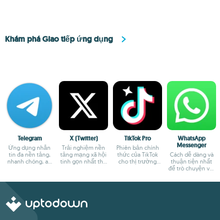
Khám phá Giao tiếp ứng dụng
Telegram
X (Twitter)
TikTok Pro
WhatsApp
Messenger
Ứng dụng nhắn
Trải nghiệm nền
Phiên bản chính
tin đa nền tảng,
tảng mạng xã hội
thức của TikTok
Cách dễ dàng và
nhanh chóng, an
tinh gọn nhất thế
cho thị trường
thuận tiện nhất
toàn
giới
châu Âu
để trò chuyện với
bạn bè